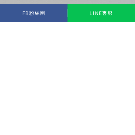
FB粉絲團
LINE客服
立即預約清潔
聯絡我們
電話
0909-031534
信箱
a0909031534@gmail.com